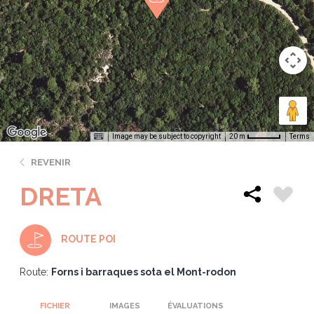
Image may be subject to copyright
Terms
20 m
REVENIR
DRETA
ROUTE POI
Route:
Forns i barraques sota el Mont-rodon
FICHIER
IMAGES
ÉVALUATIONS