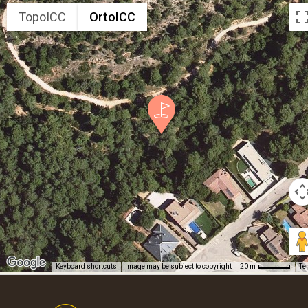
TopoICC
OrtoICC
Keyboard shortcuts
Image may be subject to copyright
Te
20 m
Footer