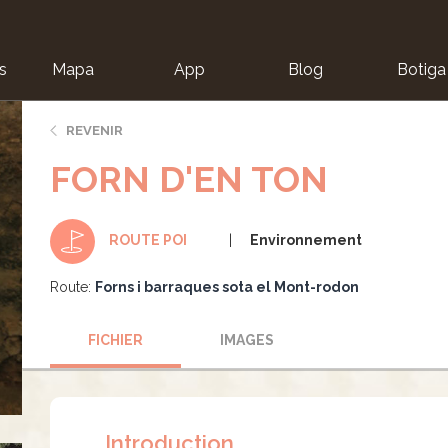
s
Mapa
App
Blog
Botiga
ion
REVENIR
FORN D'EN TON
Environnement
ROUTE POI
Route:
Forns i barraques sota el Mont-rodon
FICHIER
IMAGES
Introduction