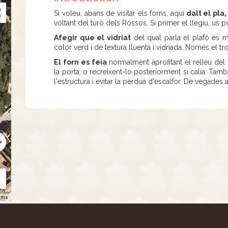
Si voleu, abans de visitar els forns, aquí
dalt el pla,
voltant del turó dels Rossos. Si primer el llegiu, us p
Afegir que el vidriat
del qual parla el plafó és m
color verd i de textura lluenta i vidriada. Només el t
El forn es feia
normalment aprofitant el relleu del t
la porta, o recreixent-lo posteriorment si calia. Tam
l'estructura i evitar la pèrdua d'escalfor. De vegades
rms