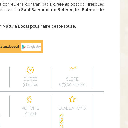
m a conreu ens donaran pas a diferents boscos i fresques
 la visita a
Sant Salvador de Bellver
, les
Balmes de
Natura Local pour faire cette route.
DURÉE
SLOPE
3 heures
679.00 meters
ACTIVITÉ
ÉVALUATIONS
À pied
e
t