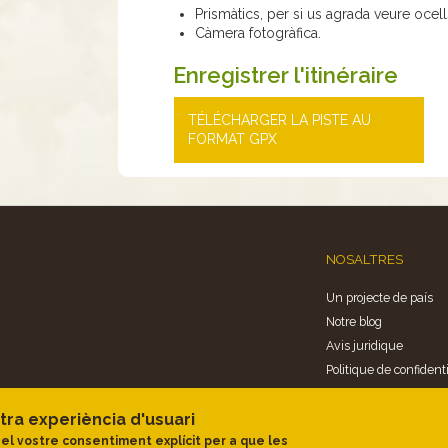
Prismàtics, per si us agrada veure ocell
Càmera fotogràfica.
Enregistrer l'itinéraire
TÉLÉCHARGER LA PISTE AU
FORMAT GPX
NOSALTRES
Un projecte de país
Notre blog
Avis juridique
Politique de confidenti
Politica de cookies
tra experiència d'usuari
 el vostre consentiment explícit per a que les