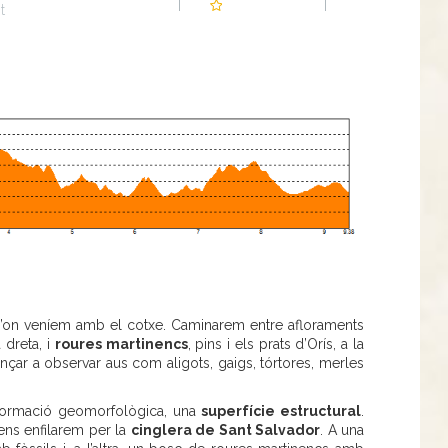
t
 d’on veníem amb el cotxe. Caminarem entre afloraments
 dreta, i
roures martinencs
, pins i els prats d’Orís, a la
çar a observar aus com aligots, gaigs, tórtores, merles
 formació geomorfològica, una
superfície estructural
.
ens enfilarem per la
cinglera de Sant Salvador
. A una