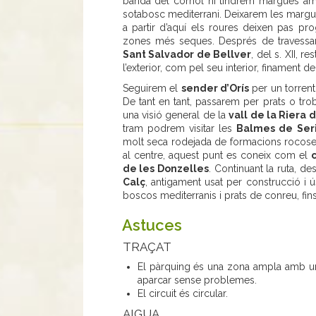
banda del corriol hi tindrem margues amb
sotabosc mediterrani. Deixarem les marg
a partir d’aquí els roures deixen pas p
zones més seques. Després de travessar 
Sant Salvador de Bellver
, del s. XII, 
l’exterior, com pel seu interior, finament de
Seguirem el
sender d’Orís
per un torrent
De tant en tant, passarem per prats o tro
una visió general de la
vall de la Riera
tram podrem visitar les
Balmes de Ser
molt seca rodejada de formacions rocose
al centre, aquest punt es coneix com el
de les Donzelles
. Continuant la ruta, 
Calç
, antigament usat per construcció i ú
boscos mediterranis i prats de conreu, fins a
Astuces
TRAÇAT
El pàrquing és una zona ampla amb una
aparcar sense problemes.
El circuit és circular.
AIGUA