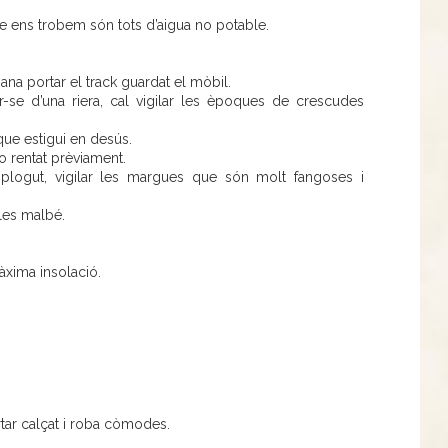
que ens trobem són tots d’aigua no potable.
na portar el track guardat el mòbil.
r-se d’una riera, cal vigilar les èpoques de crescudes
que estigui en desús.
 rentat prèviament.
plogut, vigilar les margues que són molt fangoses i
les malbé.
màxima insolació.
rtar calçat i roba còmodes.