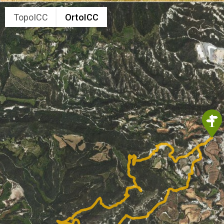
TopoICC
OrtoICC