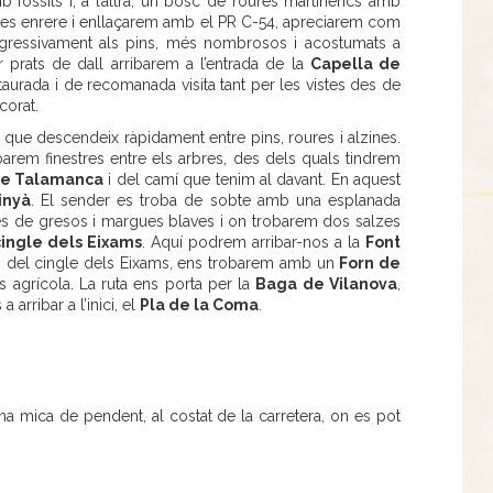
 fòssils i, a l’altra, un bosc de roures martinencs amb
ues enrere i enllaçarem amb el PR C-54, apreciarem com
rogressivament als pins, més nombrosos i acostumats a
prats de dall arribarem a l’entrada de la
Capella de
restaurada i de recomanada visita tant per les vistes des de
corat.
 que descendeix ràpidament entre pins, roures i alzines.
barem finestres entre els arbres, des dels quals tindrem
 de Talamanca
i del camí que tenim al davant. En aquest
inyà
. El sender es troba de sobte amb una esplanada
s de gresos i margues blaves i on trobarem dos salzes
cingle dels Eixams
. Aquí podrem arribar-nos a la
Font
des del cingle dels Eixams, ens trobarem amb un
Forn de
s agrícola. La ruta ens porta per la
Baga de Vilanova
,
 arribar a l’inici, el
Pla de la Coma
.
 mica de pendent, al costat de la carretera, on es pot