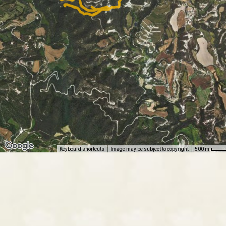
Keyboard shortcuts
Image may be subject to copyright
500 m