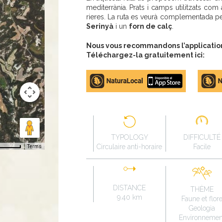
mediterrània. Prats i camps utilitzats co
rieres. La ruta es veurà complementada per
Serinyà
i un
forn de calç
.
Nous vous recommandons l’application 
Téléchargez-la gratuitement ici:
Apple
Google
store
Play
TYPOLOGY
DIFFICULTÉ
Circulaire anti-horaire
Facile
Terms
DISTANCE
THÈME
9.40 km
Faune et flor
Geologia
Environnemen