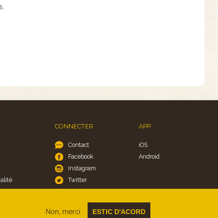
s.
CONNECTER
APP
Contact
iOS
Facebook
Android
Instagram
alité
Twitter
Non, merci.
ESTIC D'ACORD