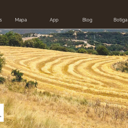
s
Mapa
App
Blog
Botiga
ion