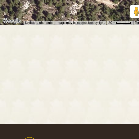
Keyboard shortcuts
Image may be subject to copyright
Te
20 m
Footer