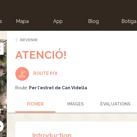
s
Mapa
App
Blog
Botiga
ion
REVENIR
ATENCIÓ!
ROUTE POI
Route:
Per l'estret de Can Vidella
FICHIER
IMAGES
ÉVALUATIONS
Introduction