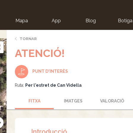
Mapa
App
Blog
Botiga
ion
TORNAR
ATENCIÓ!
PUNT D'INTERÈS
Ruta:
Per l'estret de Can Vidella
FITXA
IMATGES
VALORACIÓ
Introducció