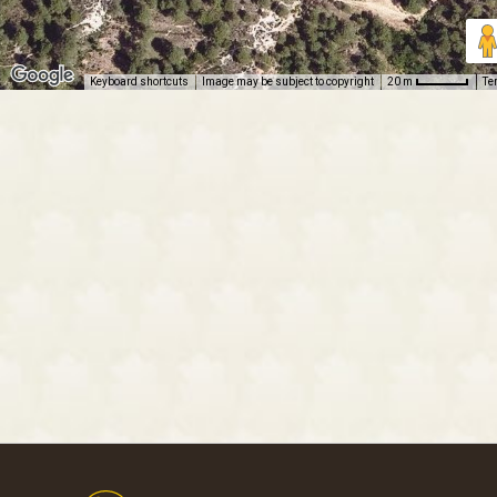
Keyboard shortcuts
Image may be subject to copyright
Te
20 m
Footer