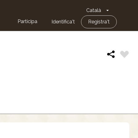
Català
Toggle Dropd
Participa
Identifica't
Registra't