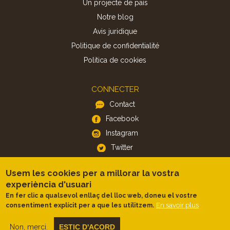
Un projecte de país
Notre blog
Avis juridique
Politique de confidentialité
Politica de cookies
CONNECTER
Contact
Facebook
Instagram
Twitter
Usem les cookies per a millorar la vostra
APP
experiència d'usuari
iOS
En fer clic a qualsevol enllaç del lloc web, doneu el vostre
En savoir plus
consentiment explícit per a que les utilitzem.
Android
Non, merci.
ESTIC D'ACORD