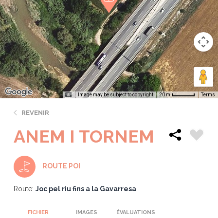
Image may be subject to copyright
Terms
20 m
REVENIR
ANEM I TORNEM
ROUTE POI
Route:
Joc pel riu fins a la Gavarresa
FICHIER
IMAGES
ÉVALUATIONS