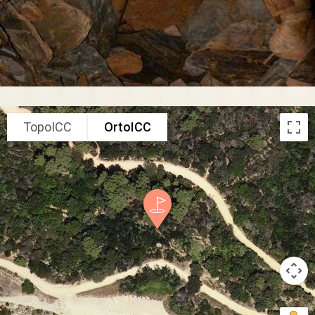
TopoICC
OrtoICC