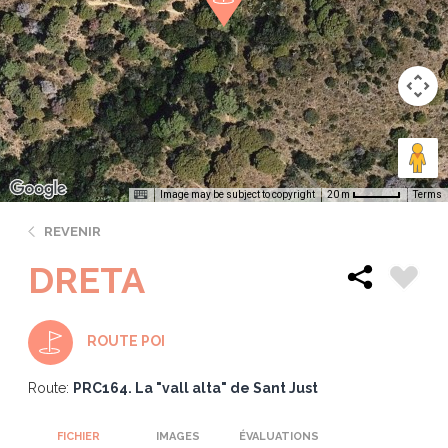
Image may be subject to copyright
Terms
20 m
REVENIR
DRETA
ROUTE POI
Route:
PRC164. La "vall alta" de Sant Just
FICHIER
IMAGES
ÉVALUATIONS