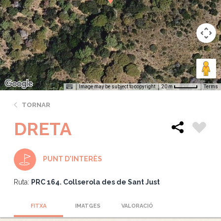
Image may be subject to copyright
Terms
20 m
TORNAR
DRETA
PUNT D'INTERÈS
Ruta:
PRC 164. Collserola des de Sant Just
FITXA
IMATGES
VALORACIÓ