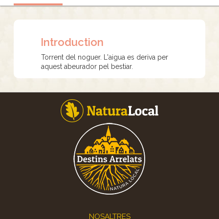
Introduction
Torrent del noguer. L'aigua es deriva per
aquest abeurador pel bestiar.
Footer
NOSALTRES