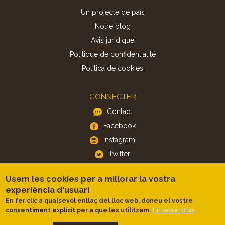
Un projecte de país
Notre blog
Avis juridique
Politique de confidentialité
Politica de cookies
CONNECTER
Contact
Facebook
Instagram
Twitter
Usem les cookies per a millorar la vostra
APP
experiència d'usuari
iOS
En fer clic a qualsevol enllaç del lloc web, doneu el vostre
En savoir plus
consentiment explícit per a que les utilitzem.
Android