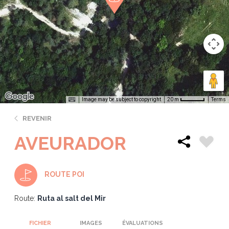
Image may be subject to copyright
Terms
20 m
REVENIR
AVEURADOR
ROUTE POI
Route:
Ruta al salt del Mir
FICHIER
IMAGES
ÉVALUATIONS