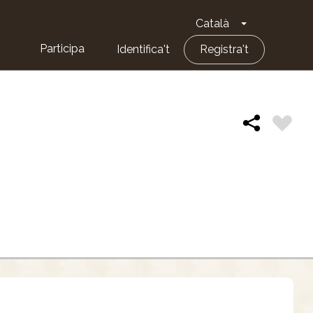
Català
Toggle Dropd
Participa
Identifica't
Registra't