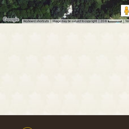
Keyboard shortcuts
Image may be subject to copyright
Te
20 m
Footer