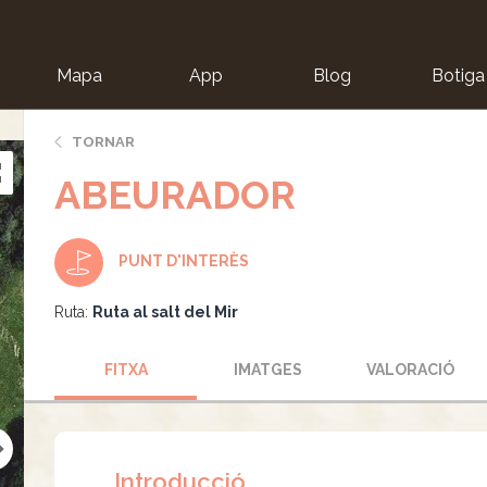
Mapa
App
Blog
Botiga
ion
TORNAR
ABEURADOR
PUNT D'INTERÈS
Ruta:
Ruta al salt del Mir
FITXA
IMATGES
VALORACIÓ
Introducció