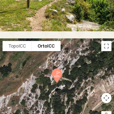
TopoICC
OrtoICC