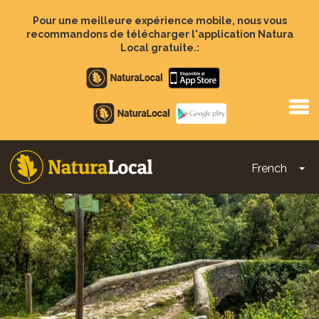
Aller
au
Pour une meilleure expérience mobile, nous vous
contenu
recommandons de télécharger l'application Natura
principal
Local gratuite.:
Apple
store
Google
Play
French
To
Main
navigation