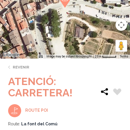
Image may be subject to copyright
Terms
20 m
REVENIR
ATENCIÓ:
CARRETERA!
ROUTE POI
Route:
La font del Comú