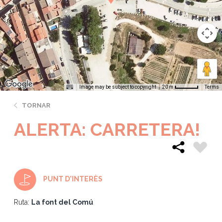
Image may be subject to copyright
Terms
20 m
TORNAR
ALERTA: CARRETERA!
PUNT D'INTERÈS
Ruta:
La font del Comú