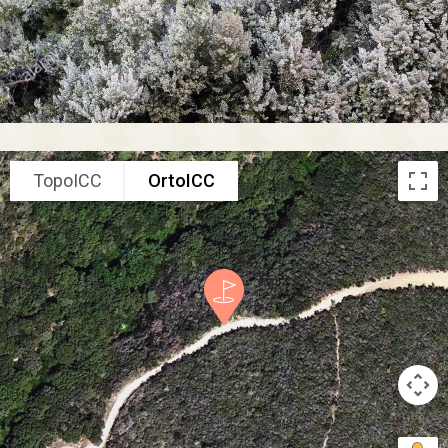
TopoICC
OrtoICC