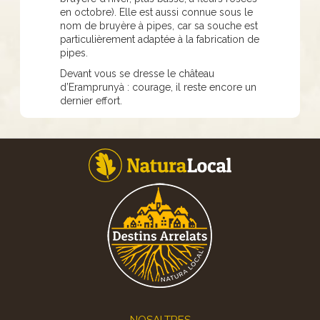
en octobre). Elle est aussi connue sous le
nom de bruyère à pipes, car sa souche est
particulièrement adaptée à la fabrication de
pipes.
Devant vous se dresse le château
d’Eramprunyà : courage, il reste encore un
dernier effort.
Footer
NOSALTRES