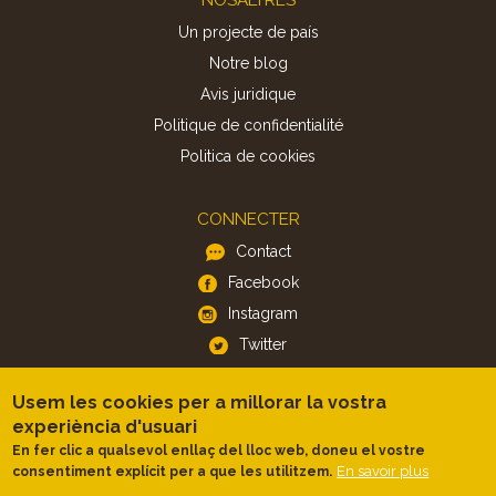
Un projecte de país
Notre blog
Avis juridique
Politique de confidentialité
Politica de cookies
CONNECTER
Contact
Facebook
Instagram
Twitter
Usem les cookies per a millorar la vostra
APP
experiència d'usuari
iOS
En fer clic a qualsevol enllaç del lloc web, doneu el vostre
Android
En savoir plus
consentiment explícit per a que les utilitzem.