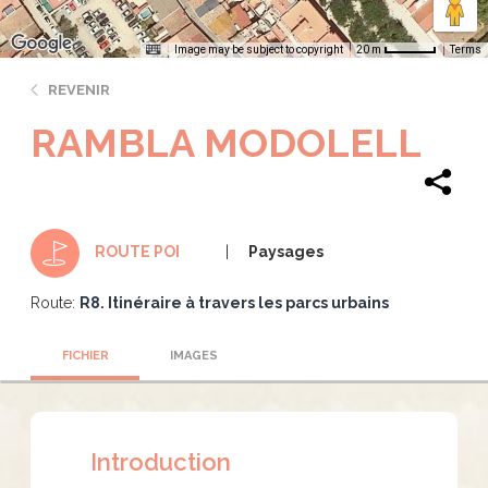
Image may be subject to copyright
Terms
20 m
REVENIR
RAMBLA MODOLELL
Paysages
ROUTE POI
Route:
R8. Itinéraire à travers les parcs urbains
FICHIER
IMAGES
Introduction