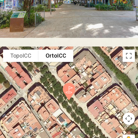
TopoICC
OrtoICC