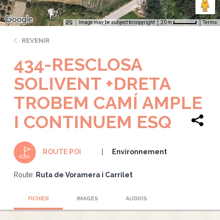
Image may be subject to copyright
Terms
20 m
REVENIR
434-RESCLOSA
SOLIVENT +DRETA
TROBEM CAMÍ AMPLE
I CONTINUEM ESQ
Environnement
ROUTE POI
Route:
Ruta de Voramera i Carrilet
FICHIER
IMAGES
AUDIOS