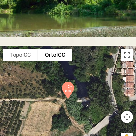
TopoICC
OrtoICC