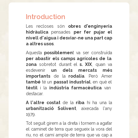
Introduction
Les recloses són
obres d'enginyeria
hidràulica
pensades
per fer pujar el
nivell d'aigua i desviar-ne una part cap
a altres usos
.
Aquesta
possiblemen
t va ser construïda
per abastir els camps agrícoles de la
zona
sobretot durant
el
s. XIX
, quan va
esdevenir
un dels mercats més
importants
de la
rodalia
. Però Amer
també
té un
passat industrial
, en què el
tèxtil
i la
indústria farmacèutica
van
destacar.
A l'altre costat
de la
riba
hi ha una la
urbanització Solivent
, aixecada l'any
1979.
Tot seguit girem a la dreta i tornem a agafar
el caminet de terra que segueix la vora del
riu, no el camí ample de terra que va cap a