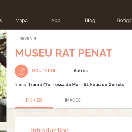
s
Mapa
App
Blog
Botiga
ion
REVENIR
MUSEU RAT PENAT
Autres
ROUTE POI
Route:
Tram 1/7a. Tossa de Mar - St. Feliu de Guíxols
FICHIER
IMAGES
Introduction