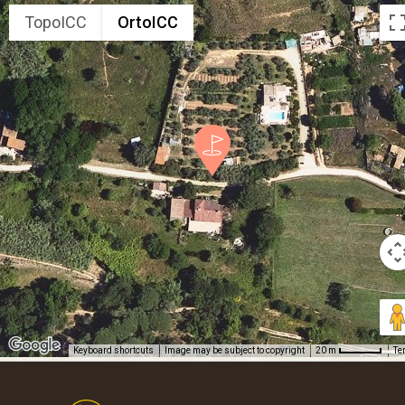
TopoICC
OrtoICC
Keyboard shortcuts
Image may be subject to copyright
Te
20 m
Footer