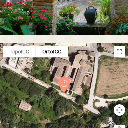
TopoICC
OrtoICC