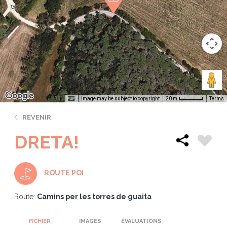
Image may be subject to copyright
Terms
20 m
REVENIR
DRETA!
ROUTE POI
Route:
Camins per les torres de guaita
FICHIER
IMAGES
ÉVALUATIONS