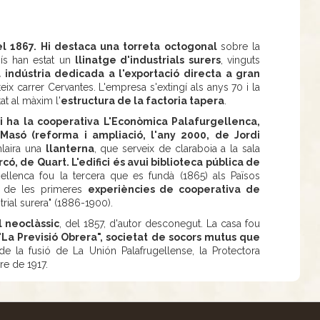
del 1867. Hi destaca una torreta octogonal
sobre la
nís han estat un
llinatge d'industrials surers
, vinguts
 indústria dedicada a l'exportació directa a gran
ateix carrer Cervantes. L'empresa s'extingí als anys 70 i la
at al màxim l'
estructura de la factoria tapera
.
i ha la cooperativa L'Econòmica Palafurgellenca,
 Masó (reforma i ampliació, l'any 2000, de Jordi
nlaira una
llanterna
, que serveix de claraboia a la sala
ó, de Quart. L'edifici és avui biblioteca pública de
llenca fou la tercera que es fundà (1865) als Països
na de les primeres
experiències de cooperativa de
strial surera" (1886-1900).
l neoclàssic
, del 1857, d'autor desconegut. La casa fou
"La Previsió Obrera", societat de socors mutus que
de la fusió de La Unión Palafrugellense, la Protectora
re de 1917.