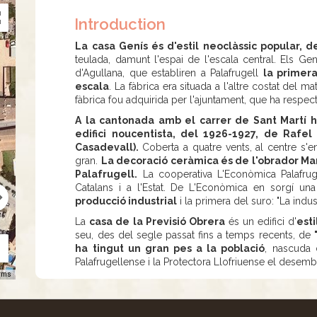
Introduction
La casa Genís és d'estil neoclàssic popular, 
teulada, damunt l'espai de l'escala central. Els Ge
d'Agullana, que establiren a Palafrugell
la primera
escala
. La fàbrica era situada a l'altre costat del m
fàbrica fou adquirida per l'ajuntament, que ha respect
A la cantonada amb el carrer de Sant Martí h
edifici noucentista, del 1926-1927, de Rafel
Casadevall).
Coberta a quatre vents, al centre s'e
gran.
La decoració ceràmica és de l'obrador Marc
Palafrugell.
La cooperativa L'Econòmica Palafruge
Catalans i a l'Estat. De L'Econòmica en sorgí u
producció industrial
i la primera del suro: "La indu
La
casa de la Previsió Obrera
és un edifici d'
esti
seu, des del segle passat fins a temps recents, de
ha tingut un gran pes a la població
, nascuda 
Palafrugellense i la Protectora Llofriuense el desemb
rms