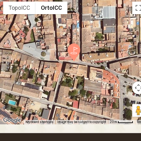
TopoICC
OrtoICC
Keyboard shortcuts
Image may be subject to copyright
Te
20 m