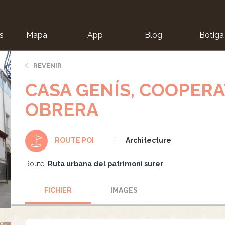
s
Mapa
App
Blog
Botiga
ion
REVENIR
CASA GENÍS, COOPERAT
OBRERA
Architecture
ROUTE POI
Route:
Ruta urbana del patrimoni surer
FICHIER
IMAGES