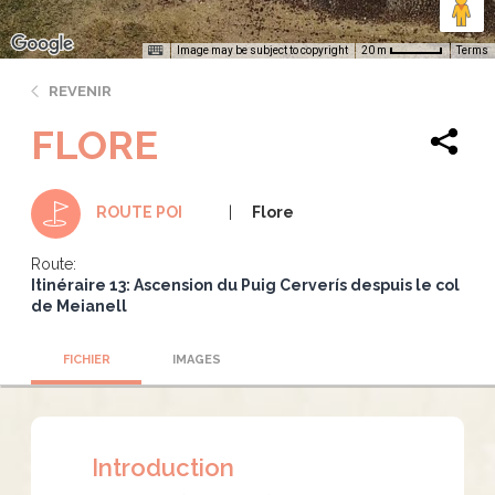
Image may be subject to copyright
Terms
20 m
REVENIR
FLORE
Flore
ROUTE POI
Route:
Itinéraire 13: Ascension du Puig Cerverís despuis le col
de Meianell
FICHIER
IMAGES
Introduction