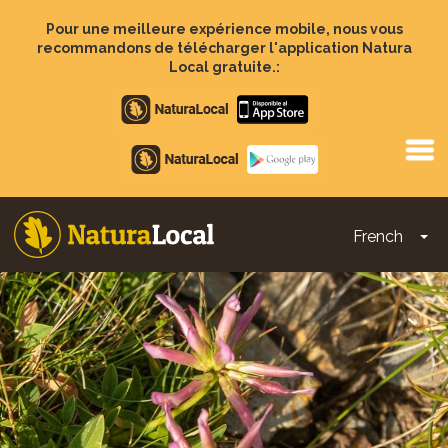
Aller
au
Pour une meilleure expérience mobile, nous vous
contenu
recommandons de télécharger l'application Natura
principal
Local gratuite.:
Apple
store
Google
Play
French
To
Main
navigation