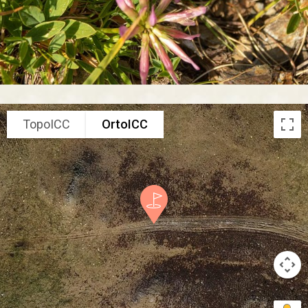
TopoICC
OrtoICC