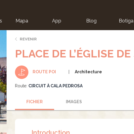
s
Mapa
App
Blog
Botiga
ion
REVENIR
PLACE DE L’ÉGLISE D
Architecture
ROUTE POI
Route:
CIRCUIT À CALA PEDROSA
FICHIER
IMAGES
Introduction