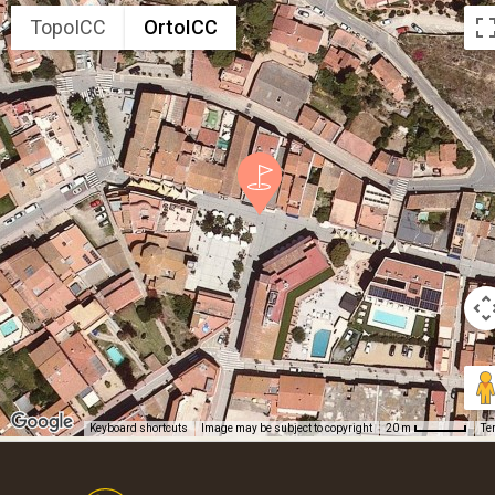
TopoICC
OrtoICC
Keyboard shortcuts
Image may be subject to copyright
Te
20 m
Footer