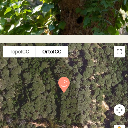
TopoICC
OrtoICC