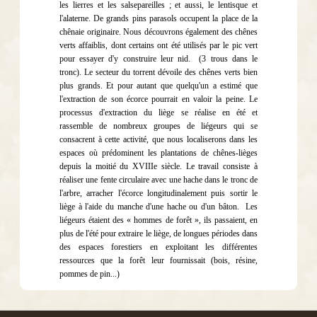
les lierres et les salsepareilles ; et aussi, le lentisque et
l'alaterne. De grands pins parasols occupent la place de la
chênaie originaire. Nous découvrons également des chênes
verts affaiblis, dont certains ont été utilisés par le pic vert
pour essayer d'y construire leur nid.
(3 trous dans le
tronc). Le secteur du torrent dévoile des chênes verts bien
plus grands. Et pour autant que quelqu'un a estimé que
l'extraction de son écorce pourrait en valoir la peine. Le
processus d'extraction du liège se réalise en été et
rassemble de nombreux groupes de liégeurs qui se
consacrent à cette activité, que nous localiserons dans les
espaces où prédominent les plantations de chênes-lièges
depuis la moitié du XVIIIe siècle. Le travail consiste à
réaliser une fente circulaire avec une hache dans le tronc de
l'arbre, arracher l'écorce longitudinalement puis sortir le
liège à l'aide du manche d'une hache ou d'un bâton.
Les
liégeurs étaient des « hommes de forêt », ils passaient, en
plus de l'été pour extraire le liège, de longues périodes dans
des espaces forestiers en exploitant les différentes
ressources que la forêt leur fournissait (bois, résine,
pommes de pin...)