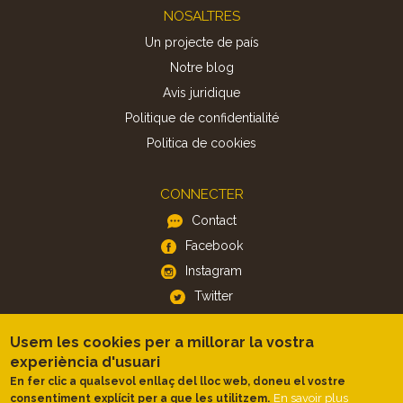
Footer
NOSALTRES
Un projecte de país
Notre blog
Avis juridique
Politique de confidentialité
Politica de cookies
CONNECTER
Contact
Facebook
Instagram
Twitter
Usem les cookies per a millorar la vostra
APP
experiència d'usuari
iOS
En fer clic a qualsevol enllaç del lloc web, doneu el vostre
Android
En savoir plus
consentiment explícit per a que les utilitzem.