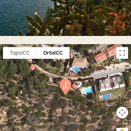
TopoICC
OrtoICC