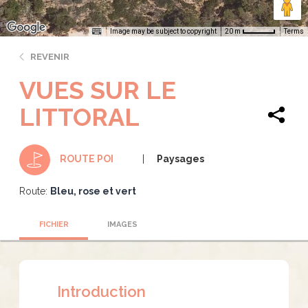
Image may be subject to copyright
Terms
20 m
REVENIR
VUES SUR LE
LITTORAL
Paysages
ROUTE POI
Route:
Bleu, rose et vert
FICHIER
IMAGES
Introduction