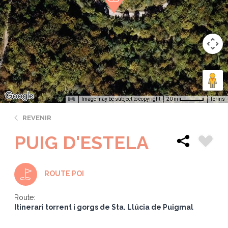
Image may be subject to copyright
Terms
20 m
REVENIR
PUIG D'ESTELA
ROUTE POI
Route:
Itinerari torrent i gorgs de Sta. Llúcia de Puigmal