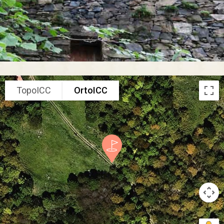
TopoICC
OrtoICC