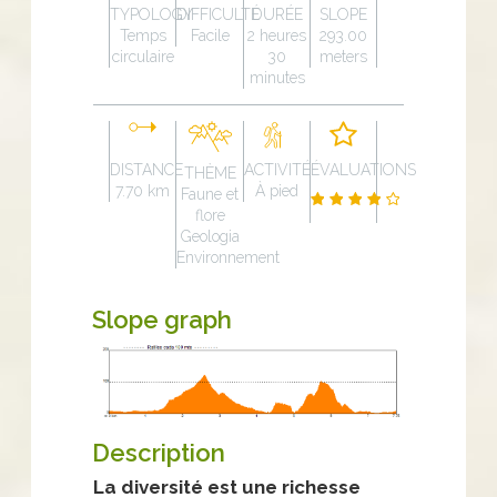
TYPOLOGY
DIFFICULTÉ
DURÉE
SLOPE
Temps
Facile
2 heures
293.00
circulaire
30
meters
minutes
DISTANCE
ACTIVITÉ
ÉVALUATIONS
THÈME
7.70 km
À pied
Faune et
flore
Geologia
Environnement
Slope graph
Description
La diversité est une richesse