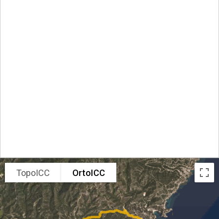
TopoICC
OrtoICC