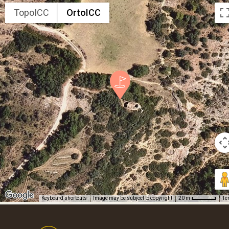
TopoICC
OrtoICC
Keyboard shortcuts
Image may be subject to copyright
Te
20 m
Footer