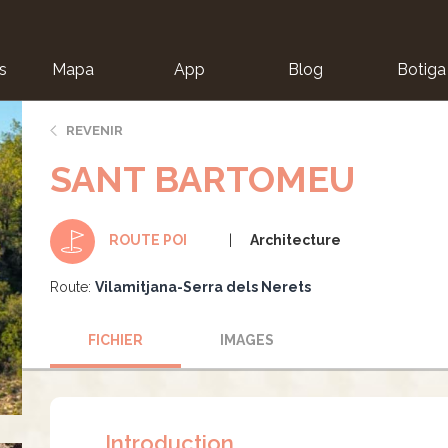
s
Mapa
App
Blog
Botiga
ion
REVENIR
SANT BARTOMEU
Architecture
ROUTE POI
Route:
Vilamitjana-Serra dels Nerets
FICHIER
IMAGES
Introduction