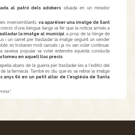
ada al patró dels adobers
situada en un mirador
cies inversemblants,
va aparèixer una imatge de Sant
eció d'una llengua llarga va fer que la notícia arrivés a
aslladar la imatge al municipi
, a prop de la Verge de
us i un carret per traslladar la imatge seguint un sender
bte, es trobaren molt cansats i ja no van voler continuar.
 La saviesa popular va voler entendre aquesta conducta
artomeu en aquell lloc precís
.
lla abans de la guerra per traslladar-les a l'edifici del
 de la farmàcia. També es diu que es va retirar la imatge
s anys 60 en un petit altar de l'església de Santa
mina".