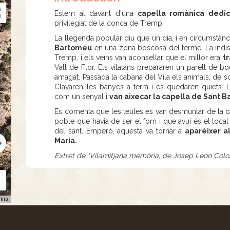
Estem al davant d'una
capella romànica dedic
privilegiat de la conca de Tremp.
La llegenda popular diu que un dia, i en circumstàn
Bartomeu
en una zona boscosa del terme. La indiscr
Tremp, i els veïns van aconsellar que el millor era
tr
Vall de Flor. Els vilatans prepararen un parell de bo
amagat. Passada la cabana del Vila els animals, de so
Clavaren les banyes a terra i es quedaren quiets.
com un senyal i
van aixecar la capella de Sant B
Es comenta que les teules es van desmuntar de la cape
poble que havia de ser el forn i que avui és el local
del sant. Emperò, aquesta va tornar a
aparèixer al
Maria.
Extret de "Vilamitjana memòria, de Josep León Colo
rms