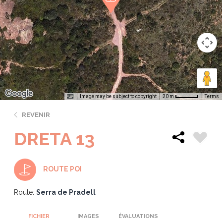
Image may be subject to copyright
Terms
20 m
REVENIR
DRETA 13
ROUTE POI
Route:
Serra de Pradell
FICHIER
IMAGES
ÉVALUATIONS