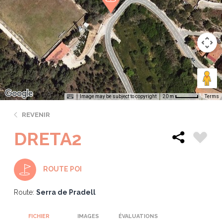
Image may be subject to copyright
Terms
20 m
REVENIR
DRETA2
ROUTE POI
Route:
Serra de Pradell
FICHIER
IMAGES
ÉVALUATIONS