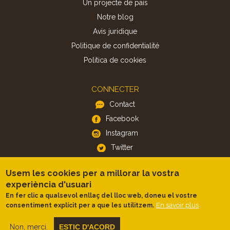
Un projecte de país
Notre blog
Avis juridique
Politique de confidentialité
Politica de cookies
CONNECTER
Contact
Facebook
Instagram
Twitter
Usem les cookies per a millorar la vostra
APP
experiència d'usuari
iOS
En fer clic a qualsevol enllaç del lloc web, doneu el vostre
En savoir plus
consentiment explícit per a que les utilitzem.
Android
Non, merci.
ESTIC D'ACORD