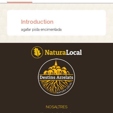
Introduction
agafar pista encimentada
Footer
NOSALTRES