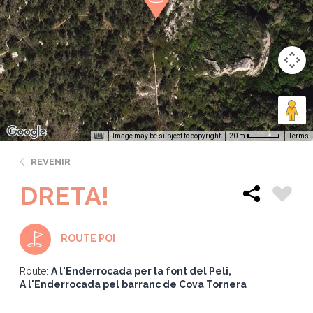
Image may be subject to copyright
Terms
20 m
REVENIR
DRETA!
ROUTE POI
Route:
A l'Enderrocada per la font del Peli
A l'Enderrocada pel barranc de Cova Tornera