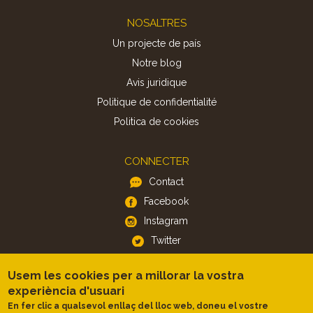
Footer
NOSALTRES
Un projecte de país
Notre blog
Avis juridique
Politique de confidentialité
Politica de cookies
CONNECTER
Contact
Facebook
Instagram
Twitter
Usem les cookies per a millorar la vostra
APP
experiència d'usuari
iOS
En fer clic a qualsevol enllaç del lloc web, doneu el vostre