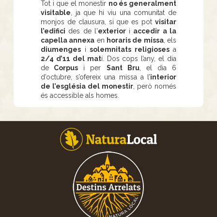
Tot i que el monestir
no és generalment
visitable
, ja que hi viu una comunitat de
monjos de clausura, si que es pot
visitar
l’edifici
des de l'
exterior
i
accedir a la
capella annexa
en
horaris de missa
, els
diumenges
i
solemnitats religioses
a
2/4 d’11 del mat
í. Dos cops l’any, el dia
de
Corpus
i per
Sant Bru
, el dia 6
d’octubre, s’ofereix una missa a l’
interior
de l’església del monestir
, però només
és accessible als homes.