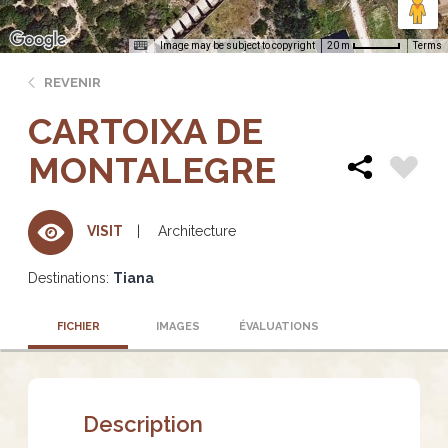
Image may be subject to copyright
Terms
20 m
REVENIR
CARTOIXA DE
MONTALEGRE
Architecture
VISIT
Destinations:
Tiana
FICHIER
IMAGES
ÉVALUATIONS
Description