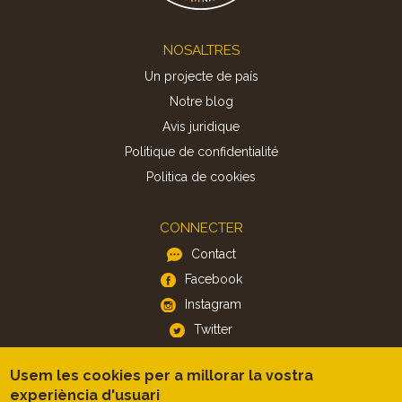
Footer
NOSALTRES
Un projecte de país
Notre blog
Avis juridique
Politique de confidentialité
Politica de cookies
CONNECTER
Contact
Facebook
Instagram
Twitter
Usem les cookies per a millorar la vostra
APP
experiència d'usuari