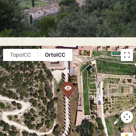
TopoICC
OrtoICC