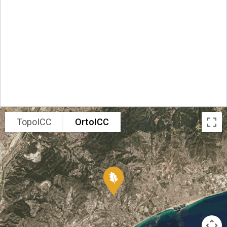
TopoICC
OrtoICC