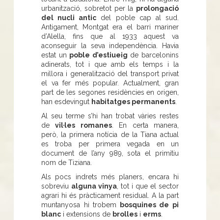
urbanització, sobretot per la
prolongació
del nucli antic
del poble cap al sud.
Antigament, Montgat era el barri mariner
d’Alella, fins que al 1933 aquest va
aconseguir la seva independència. Havia
estat un
poble d’estiueig
de barcelonins
adinerats, tot i que amb els temps i la
millora i generalització del transport privat
el va fer més popular. Actualment, gran
part de les segones residències en origen,
han esdevingut
habitatges permanents
.
Al seu terme s’hi han trobat vàries restes
de
vil·les romanes
. En certa manera,
però, la primera notícia de la Tiana actual
es troba per primera vegada en un
document de l’any 989, sota el primitiu
nom de Tiziana.
Als pocs indrets més planers, encara hi
sobreviu
alguna vinya
, tot i que el sector
agrari hi és pràcticament residual. A la part
muntanyosa hi trobem
bosquines de pi
blanc
i extensions de
brolles
i
erms
.