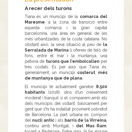
A recer dels turons
Tiana és un municipi de la
comarca del
Maresme
, a la zona de transició entre
aquesta comarca i la gran capital
barcelonina, una àrea en general de les
més urbanitzades de la costa catalana. No
obstant això, la seva situació al peu de
la
Serralada de Marina
li ofereix de teló de
fons, entre el mar i la muntanya, una
petxina de
turons que l’embolcallen
per
tres costats. És per això que Tiana és,
generalment, un municipi
costerut
,
més
de muntanya que de plana
.
El municipi té actualment gairebé
8.500
habitants
(2018), dins d’un creixement
moderat i tranquil si el comparem amb els
dels municipis del voltant, bàsicament per
gent que s’hi ha instal·lat provinent sobretot
de Barcelona. La part urbana es compon
del
nucli antic
i els
barris de la Virreina
,
continu amb Montgat, i
del Mas Ram
,
tocant a Badalona. Entre mig, hi ha alguna