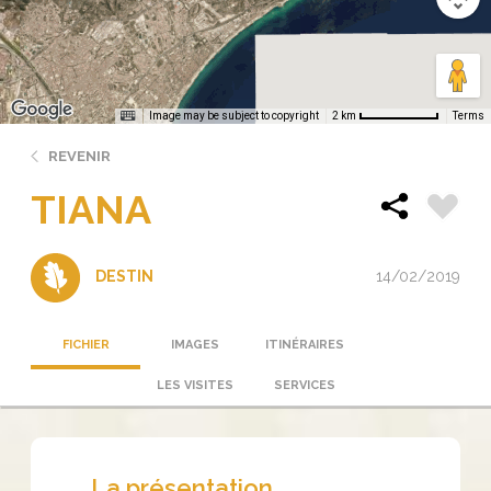
Image may be subject to copyright
Terms
2 km
REVENIR
TIANA
14/02/2019
DESTIN
FICHIER
IMAGES
ITINÉRAIRES
LES VISITES
SERVICES
La présentation