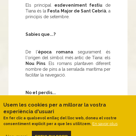
Els principal
esdeveniment festiu
de
Tiana és la
Festa Major de Sant Cebrià
, a
principis de setembre.
Sabies que...?
De l'
època romana
segurament és
l'origen del símbol més antic de Tiana: els
Nou Pins
. Els romans plantaven diferent
nombre de pins a la serralada marítima per
facilitar la navegació.
No et perdis...
Usem les cookies per a millorar la vostra
Una
visita
al jaciment de la
vil·la romana
experiència d'usuari
de Can Sent-romà
, per entendre millor
En fer clic a qualsevol enllaç del lloc web, doneu el vostre
com vivien en aquella època.
En savoir plus
consentiment explícit per a que les utilitzem.