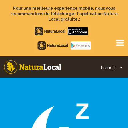
Aller
au
Pour une meilleure expérience mobile, nous vous
contenu
recommandons de télécharger l'application Natura
principal
Local gratuite.:
Apple
store
Google
Play
French
To
Main
navigation