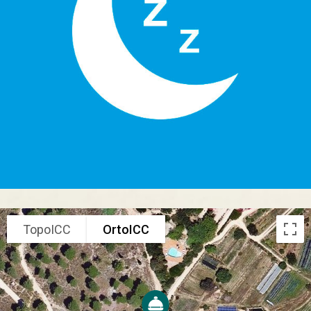
TopoICC
OrtoICC