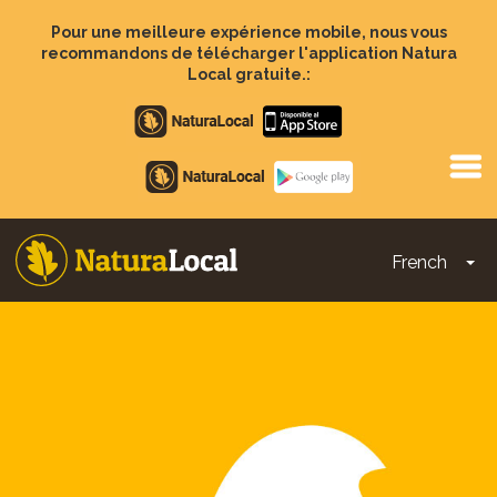
Aller
au
Pour une meilleure expérience mobile, nous vous
contenu
recommandons de télécharger l'application Natura
principal
Local gratuite.:
Apple
store
Google
Play
French
To
Main
navigation