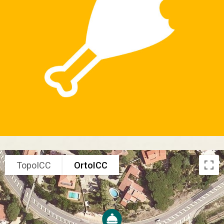
TopoICC
OrtoICC