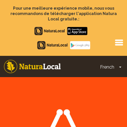
Aller
au
Pour une meilleure expérience mobile, nous vous
contenu
recommandons de télécharger l'application Natura
principal
Local gratuite.:
Apple
store
Google
Play
French
To
Main
navigation