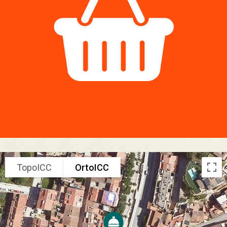
TopoICC
OrtoICC