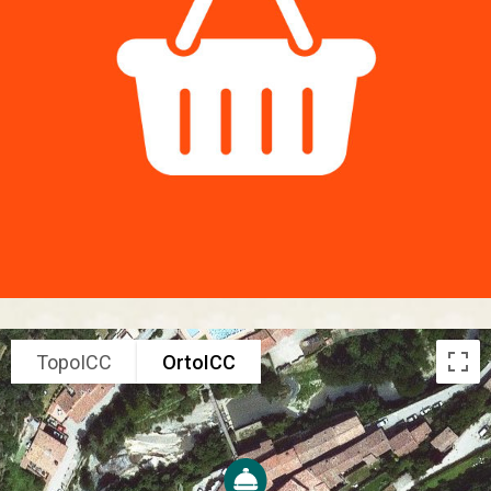
TopoICC
OrtoICC