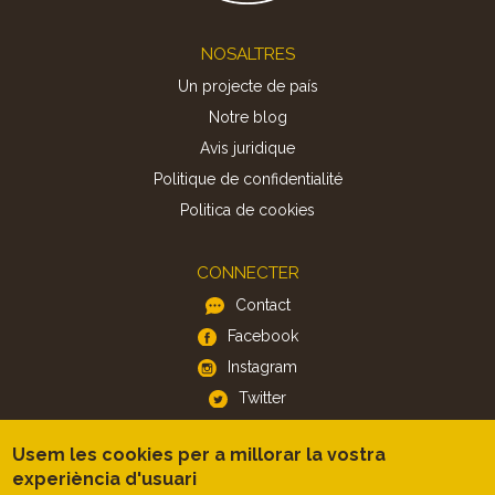
Footer
NOSALTRES
Un projecte de país
Notre blog
Avis juridique
Politique de confidentialité
Politica de cookies
CONNECTER
Contact
Facebook
Instagram
Twitter
Usem les cookies per a millorar la vostra
APP
experiència d'usuari
iOS