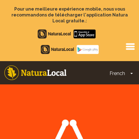
Aller
au
Pour une meilleure expérience mobile, nous vous
contenu
recommandons de télécharger l'application Natura
principal
Local gratuite.:
Apple
store
Google
Play
French
To
Main
navigation