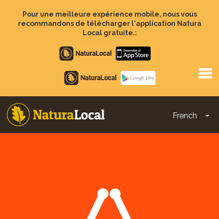
Aller
au
Pour une meilleure expérience mobile, nous vous
contenu
recommandons de télécharger l'application Natura
principal
Local gratuite.:
Apple
store
Google
Play
French
To
Main
navigation