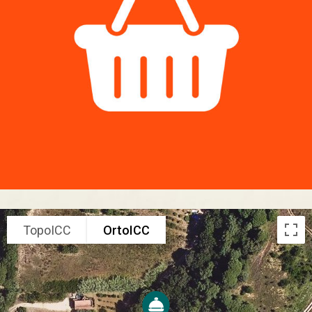
TopoICC
OrtoICC