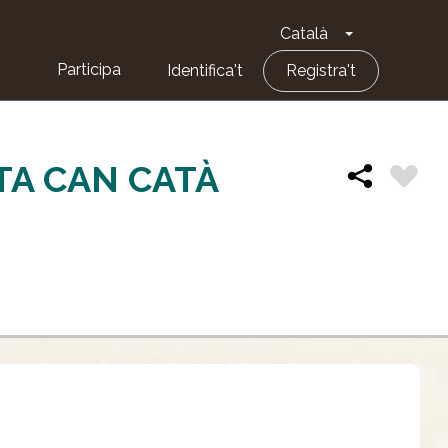
Català
Toggle Dropd
Participa
Identifica't
Registra't
TA CAN CATÀ