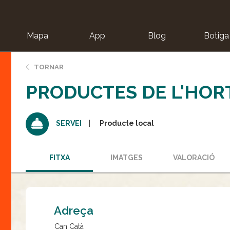
Mapa
App
Blog
Botiga
ion
TORNAR
PRODUCTES DE L'HOR
Producte local
SERVEI
FITXA
IMATGES
VALORACIÓ
Adreça
Can Catà