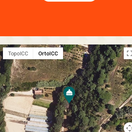
TopoICC
OrtoICC