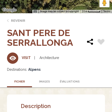
Image may be subject to copyright
Terms
20 m
REVENIR
SANT PERE DE
SERRALLONGA
Architecture
VISIT
Destinations:
Alpens
FICHIER
IMAGES
ÉVALUATIONS
Description