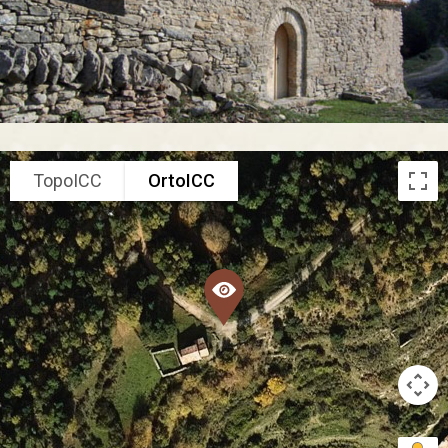
TopoICC
OrtoICC