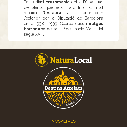
Petit edifici
preromànic
del s.
IX
, santuari
de planta quadrada i arc triomfal molt
rebaixat.
Restaurat
tant l'interior com
l'exterior per la Diputació de Barcelona
entre 1998 i 1999. Guarda dues
imatges
barroques
de sant Pere i santa Maria del
segle XVIII.
Footer
NOSALTRES