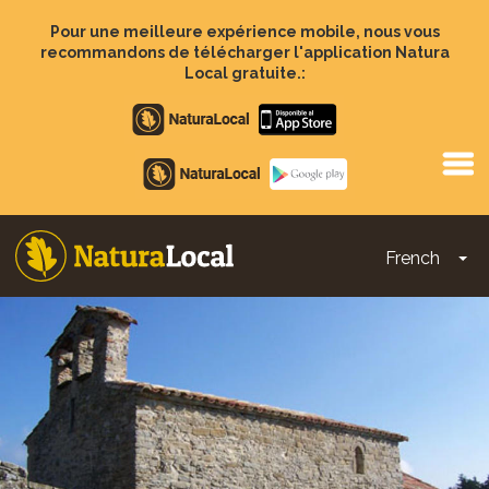
Aller
au
Pour une meilleure expérience mobile, nous vous
contenu
recommandons de télécharger l'application Natura
principal
Local gratuite.:
Apple
store
Google
Play
French
To
Main
navigation