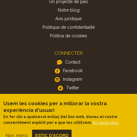
Un projecte de país
Notre blog
Avis juridique
Politique de confidentialité
Politica de cookies
CONNECTER
Contact
Facebook
Instagram
Twitter
Usem les cookies per a millorar la vostra
APP
experiència d'usuari
iOS
En fer clic a qualsevol enllaç del lloc web, doneu el vostre
Android
En savoir plus
consentiment explícit per a que les utilitzem.
Non, merci.
ESTIC D'ACORD