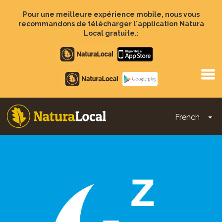
Aller
au
Pour une meilleure expérience mobile, nous vous
contenu
recommandons de télécharger l'application Natura
principal
Local gratuite.:
Apple
store
Google
Play
French
To
Main
navigation