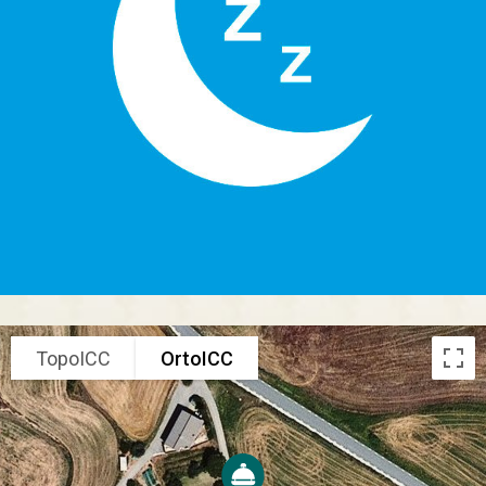
TopoICC
OrtoICC