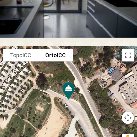
TopoICC
OrtoICC