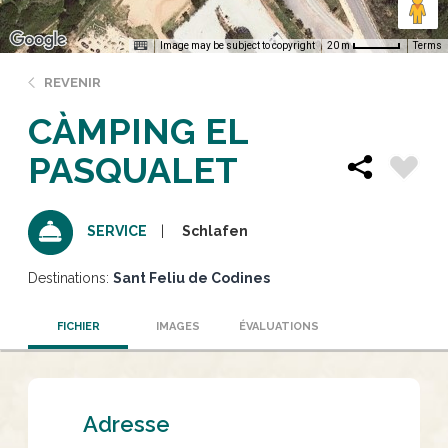
Image may be subject to copyright
Terms
20 m
REVENIR
CÀMPING EL
PASQUALET
Schlafen
SERVICE
Destinations:
Sant Feliu de Codines
FICHIER
IMAGES
ÉVALUATIONS
Adresse