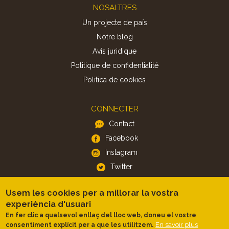
Footer
NOSALTRES
Un projecte de país
Notre blog
Avis juridique
Politique de confidentialité
Politica de cookies
CONNECTER
Contact
Facebook
Instagram
Twitter
Usem les cookies per a millorar la vostra
APP
experiència d'usuari
iOS
En fer clic a qualsevol enllaç del lloc web, doneu el vostre
Android
En savoir plus
consentiment explícit per a que les utilitzem.