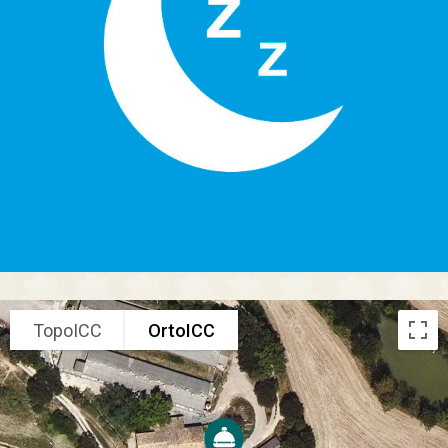
TopoICC
OrtoICC