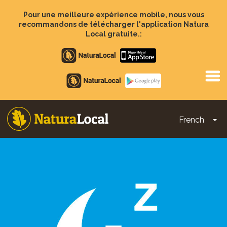
Aller
au
Pour une meilleure expérience mobile, nous vous
contenu
recommandons de télécharger l'application Natura
principal
Local gratuite.:
Apple
store
Google
Play
French
To
Main
navigation