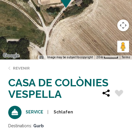
Image may be subject to copyright
Terms
20 m
REVENIR
CASA DE COLÒNIES
VESPELLA
Schlafen
SERVICE
Destinations:
Gurb