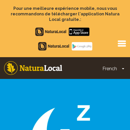
Aller
au
Pour une meilleure expérience mobile, nous vous
contenu
recommandons de télécharger l'application Natura
principal
Local gratuite.:
Apple
store
Google
Play
French
To
Main
navigation