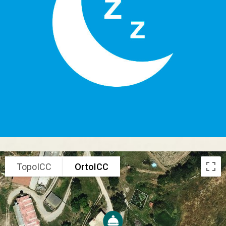
TopoICC
OrtoICC