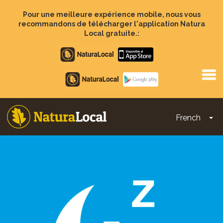
Aller
au
Pour une meilleure expérience mobile, nous vous
contenu
recommandons de télécharger l'application Natura
principal
Local gratuite.:
Apple
store
Google
Play
French
To
Main
navigation