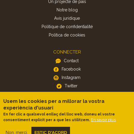
Un projecte de país
Notre blog
Avis juridique
Politique de confidentialité
Politica de cookies
CONNECTER
Contact
Facebook
Instagram
Twitter
Usem les cookies per a millorar la vostra
APP
experiència d'usuari
iOS
En fer clic a qualsevol enllaç del lloc web, doneu el vostre
Android
En savoir plus
consentiment explícit per a que les utilitzem.
Non, merci.
ESTIC D'ACORD