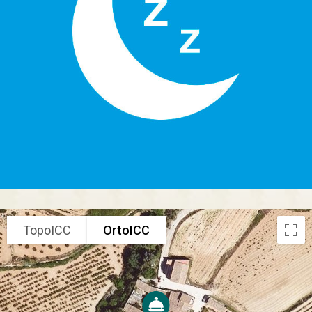
TopoICC
OrtoICC