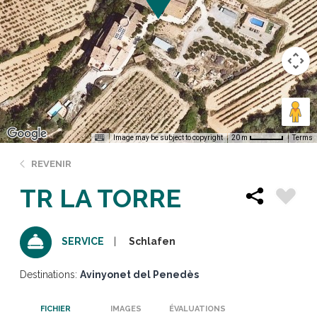
Image may be subject to copyright
Terms
20 m
REVENIR
TR LA TORRE
Schlafen
SERVICE
Destinations:
Avinyonet del Penedès
FICHIER
IMAGES
ÉVALUATIONS