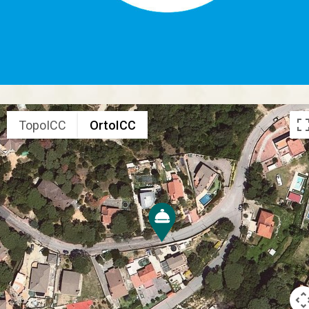
TopoICC
OrtoICC