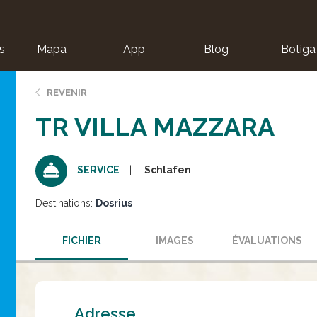
s
Mapa
App
Blog
Botiga
ion
REVENIR
TR VILLA MAZZARA
Schlafen
SERVICE
Destinations:
Dosrius
FICHIER
IMAGES
ÉVALUATIONS
Adresse