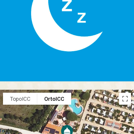
TopoICC
OrtoICC