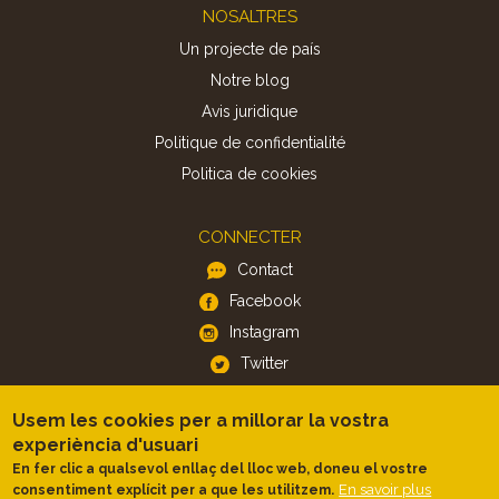
Footer
NOSALTRES
Un projecte de país
Notre blog
Avis juridique
Politique de confidentialité
Politica de cookies
CONNECTER
Contact
Facebook
Instagram
Twitter
Usem les cookies per a millorar la vostra
APP
experiència d'usuari
iOS
En fer clic a qualsevol enllaç del lloc web, doneu el vostre
Android
En savoir plus
consentiment explícit per a que les utilitzem.