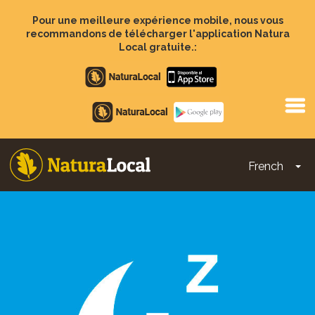
Aller
au
Pour une meilleure expérience mobile, nous vous
contenu
recommandons de télécharger l'application Natura
principal
Local gratuite.:
Apple
store
Google
Play
French
To
Main
navigation