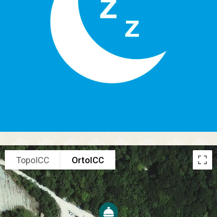
TopoICC
OrtoICC