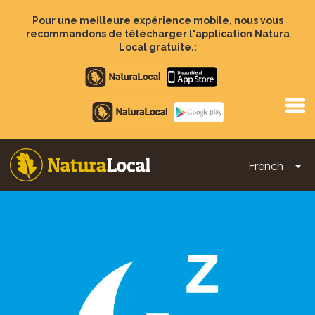
Aller
au
Pour une meilleure expérience mobile, nous vous
contenu
recommandons de télécharger l'application Natura
principal
Local gratuite.:
Apple
store
Google
Play
French
To
Main
navigation