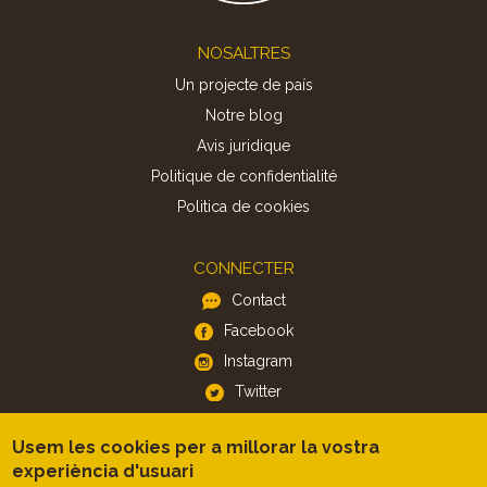
Footer
NOSALTRES
Un projecte de país
Notre blog
Avis juridique
Politique de confidentialité
Politica de cookies
CONNECTER
Contact
Facebook
Instagram
Twitter
Usem les cookies per a millorar la vostra
APP
experiència d'usuari
iOS