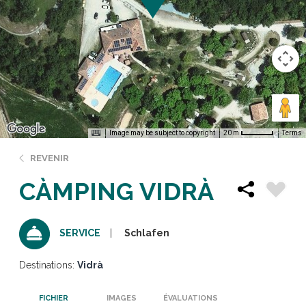
Image may be subject to copyright
Terms
20 m
REVENIR
CÀMPING VIDRÀ
Schlafen
SERVICE
Destinations:
Vidrà
FICHIER
IMAGES
ÉVALUATIONS