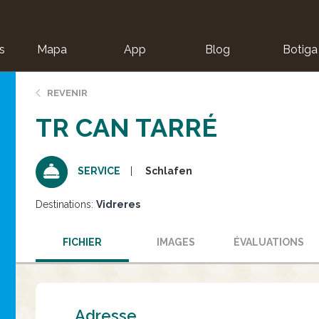
s
Mapa
App
Blog
Botiga
ion
REVENIR
TR CAN TARRÉ
Schlafen
SERVICE
Destinations:
Vidreres
FICHIER
IMAGES
ÉVALUATIONS
Adresse